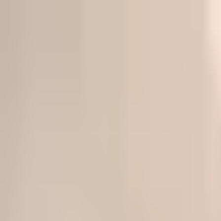
Book
&
Travel
Hotels
Appartements
Pensionen
Hostels
Unterkunft
Prag, Czech