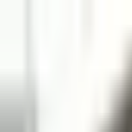
Book
&
Travel
Hotels
Appartements
Pensionen
Hostels
Unterkunft
Prag, Czech